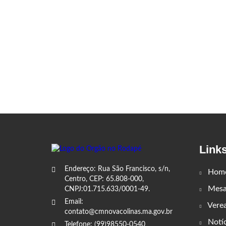
Link
Endereço: Rua São Francisco, s/n,
Hom
Centro, CEP: 65.808-000,
Mesa 
CNPJ:01.715.633/0001-49.
Email:
Vere
contato@cmnovacolinas.ma.gov.br
Notíc
Telefone: (99)98550-0540