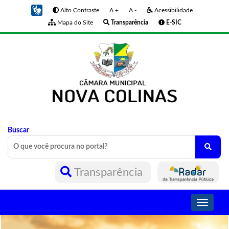
Alto Contraste
A +
A -
Acessibilidade
Mapa do Site
Transparência
E-SIC
Buscar
Transparência
Toggle
navigati